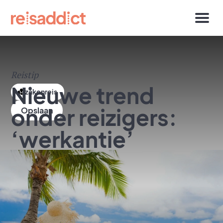
Reistip
Nieuwe trend
zakenreis
onder reizigers:
‘werkantie’