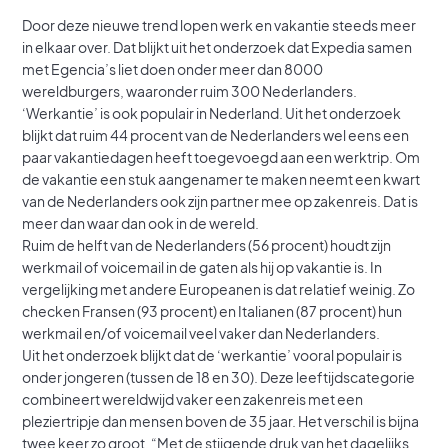
Door deze nieuwe trend lopen werk en vakantie steeds meer
in elkaar over. Dat blijkt uit het onderzoek dat Expedia samen
met Egencia’s liet doen onder meer dan 8000
wereldburgers, waaronder ruim 300 Nederlanders.
‘Werkantie’ is ook populair in Nederland. Uit het onderzoek
blijkt dat ruim 44 procent van de Nederlanders wel eens een
paar vakantiedagen heeft toegevoegd aan een werktrip. Om
de vakantie een stuk aangenamer te maken neemt een kwart
van de Nederlanders ook zijn partner mee op zakenreis. Dat is
meer dan waar dan ook in de wereld.
Ruim de helft van de Nederlanders (56 procent) houdt zijn
werkmail of voicemail in de gaten als hij op vakantie is. In
vergelijking met andere Europeanen is dat relatief weinig. Zo
checken Fransen (93 procent) en Italianen (87 procent) hun
werkmail en/of voicemail veel vaker dan Nederlanders.
Uit het onderzoek blijkt dat de ‘werkantie’ vooral populair is
onder jongeren (tussen de 18 en 30). Deze leeftijdscategorie
combineert wereldwijd vaker een zakenreis met een
pleziertripje dan mensen boven de 35 jaar. Het verschil is bijna
twee keer zo groot. “Met de stijgende druk van het dagelijks