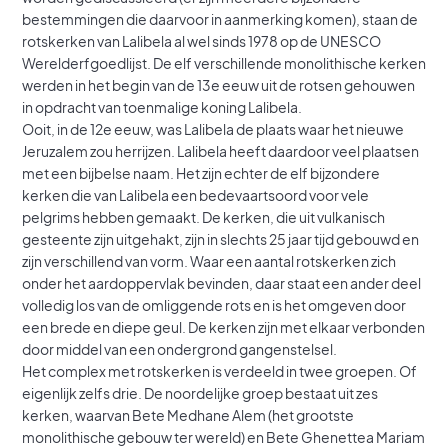
bestemmingen die daarvoor in aanmerking komen), staan de
rotskerken van Lalibela al wel sinds 1978 op de UNESCO
Werelderfgoedlijst. De elf verschillende monolithische kerken
werden in het begin van de 13e eeuw uit de rotsen gehouwen
in opdracht van toenmalige koning Lalibela.
Ooit, in de 12e eeuw, was Lalibela de plaats waar het nieuwe
Jeruzalem zou herrijzen. Lalibela heeft daardoor veel plaatsen
met een bijbelse naam. Het zijn echter de elf bijzondere
kerken die van Lalibela een bedevaartsoord voor vele
pelgrims hebben gemaakt. De kerken, die uit vulkanisch
gesteente zijn uitgehakt, zijn in slechts 25 jaar tijd gebouwd en
zijn verschillend van vorm. Waar een aantal rotskerken zich
onder het aardoppervlak bevinden, daar staat een ander deel
volledig los van de omliggende rots en is het omgeven door
een brede en diepe geul. De kerken zijn met elkaar verbonden
door middel van een ondergrond gangenstelsel.
Het complex met rotskerken is verdeeld in twee groepen. Of
eigenlijk zelfs drie. De noordelijke groep bestaat uit zes
kerken, waarvan Bete Medhane Alem (het grootste
monolithische gebouw ter wereld) en Bete Ghenettea Mariam