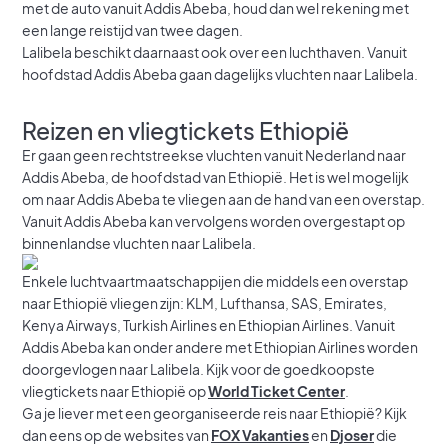
met de auto vanuit Addis Abeba, houd dan wel rekening met
een lange reistijd van twee dagen.
Lalibela beschikt daarnaast ook over een luchthaven. Vanuit
hoofdstad Addis Abeba gaan dagelijks vluchten naar Lalibela.
Reizen en vliegtickets Ethiopië
Er gaan geen rechtstreekse vluchten vanuit Nederland naar
Addis Abeba, de hoofdstad van Ethiopië. Het is wel mogelijk
om naar Addis Abeba te vliegen aan de hand van een overstap.
Vanuit Addis Abeba kan vervolgens worden overgestapt op
binnenlandse vluchten naar Lalibela.
Enkele luchtvaartmaatschappijen die middels een overstap
naar Ethiopië vliegen zijn: KLM, Lufthansa, SAS, Emirates,
Kenya Airways, Turkish Airlines en Ethiopian Airlines. Vanuit
Addis Abeba kan onder andere met Ethiopian Airlines worden
doorgevlogen naar Lalibela. Kijk voor de goedkoopste
vliegtickets naar Ethiopië op
World Ticket Center
.
Ga je liever met een georganiseerde reis naar Ethiopië? Kijk
dan eens op de websites van
FOX Vakanties
en
Djoser
die