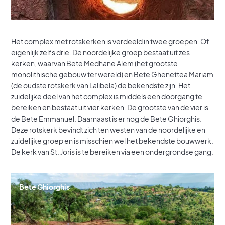
Het complex met rotskerken is verdeeld in twee groepen. Of
eigenlijk zelfs drie. De noordelijke groep bestaat uit zes
kerken, waarvan Bete Medhane Alem (het grootste
monolithische gebouw ter wereld) en Bete Ghenettea Mariam
(de oudste rotskerk van Lalibela) de bekendste zijn. Het
zuidelijke deel van het complex is middels een doorgang te
bereiken en bestaat uit vier kerken. De grootste van de vier is
de Bete Emmanuel. Daarnaast is er nog de Bete Ghiorghis.
Deze rotskerk bevindt zich ten westen van de noordelijke en
zuidelijke groep en is misschien wel het bekendste bouwwerk.
De kerk van St. Joris is te bereiken via een ondergrondse gang.
Bete Ghiorghis