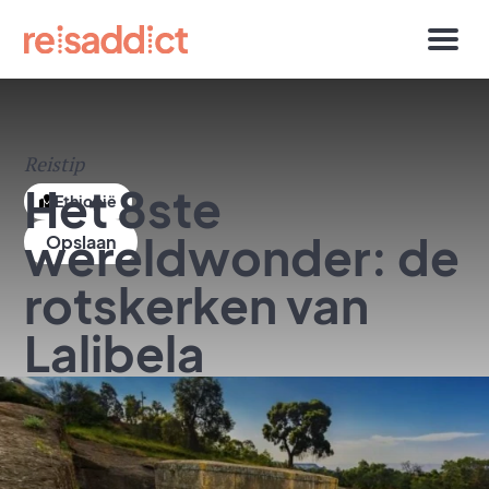
Reistip
Het 8ste
Ethiopië
wereldwonder: de
rotskerken van
Lalibela