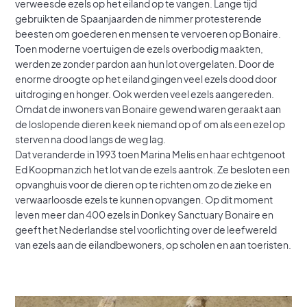
verweesde ezels op het eiland op te vangen. Lange tijd
gebruikten de Spaanjaarden de nimmer protesterende
beesten om goederen en mensen te vervoeren op Bonaire.
Toen moderne voertuigen de ezels overbodig maakten,
werden ze zonder pardon aan hun lot overgelaten. Door de
enorme droogte op het eiland gingen veel ezels dood door
uitdroging en honger. Ook werden veel ezels aangereden.
Omdat de inwoners van Bonaire gewend waren geraakt aan
de loslopende dieren keek niemand op of om als een ezel op
sterven na dood langs de weg lag.
Dat veranderde in 1993 toen Marina Melis en haar echtgenoot
Ed Koopman zich het lot van de ezels aantrok. Ze besloten een
opvanghuis voor de dieren op te richten om zo de zieke en
verwaarloosde ezels te kunnen opvangen. Op dit moment
leven meer dan 400 ezels in Donkey Sanctuary Bonaire en
geeft het Nederlandse stel voorlichting over de leefwereld
van ezels aan de eilandbewoners, op scholen en aan toeristen.