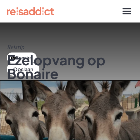
Reistip
Ezelopvang op
Bonaire
Bonaire