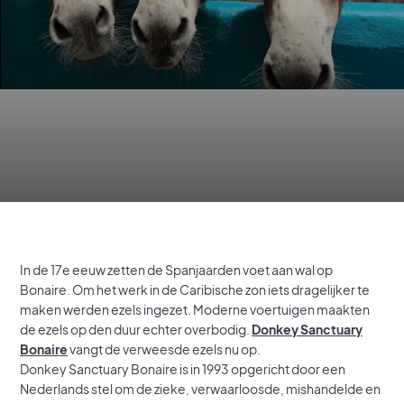
In de 17e eeuw zetten de Spanjaarden voet aan wal op
Bonaire. Om het werk in de Caribische zon iets dragelijker te
maken werden ezels ingezet. Moderne voertuigen maakten
de ezels op den duur echter overbodig.
Donkey Sanctuary
Bonaire
vangt de verweesde ezels nu op.
Donkey Sanctuary Bonaire is in 1993 opgericht door een
Nederlands stel om de zieke, verwaarloosde, mishandelde en