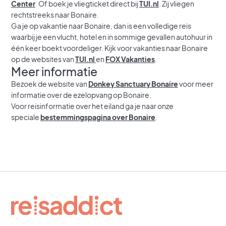
Center
. Of boek je vliegticket direct bij
TUI.nl
. Zij vliegen
rechtstreeks naar Bonaire.
Ga je op vakantie naar Bonaire, dan is een volledige reis
waarbij je een vlucht, hotel en in sommige gevallen autohuur in
één keer boekt voordeliger. Kijk voor vakanties naar Bonaire
op de websites van
TUI.nl
en
FOX Vakanties
.
Meer informatie
Bezoek de website van
Donkey Sanctuary Bonaire
voor meer
informatie over de ezelopvang op Bonaire.
Voor reisinformatie over het eiland ga je naar onze
speciale
bestemmingspagina over Bonaire
.