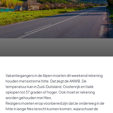
Vakantiegangers in de Alpen moeten dit weekend rekening
houden met extreme hitte. Dat zegt de ANWB. De
temperatuur kan in Zuid-Duitsland, Oostenrijk en Italië
oplopen tot 37 graden of hoger. Ook moet er rekening
worden gehouden met files.
Reizigers moeten erop voorbereid zijn dat ze onderweg in de
hitte in lange files terecht kunnen komen, waarschuwt de