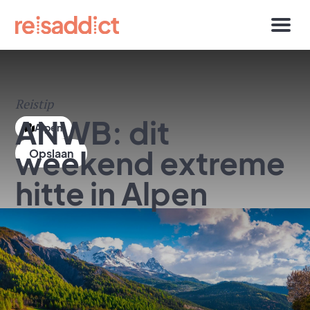
Reistip
ANWB: dit
Alpen
weekend extreme
hitte in Alpen