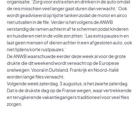
organisatie. ‘Zorg voor extra eten en drinken in de auto omdat
de reis misschien veel langer gaat duren dan verwacht.’ Ook
wordt geadviseerd op tijd te tanken zodat de motor en airco
niet uitvallen in de file. Verder is het volgens de ANWB
verstandig de ramen achterin af te schermen zodat kinderen
en huisdieren niet in de volle zon zitten. ‘Las extra pauzes in en
laat geen mensen of dieren achter in een afgesloten auto, ook
niet tijdens korte rustpauzes.’
De ANWB waarschuwde eerder deze week al voor de grote
drukte die dit weekend wordt verwacht op de Europese
snelwegen. Vooral in Duitsland, Frankrijk en Noord-Italië
worden lange files verwacht.
Volgende week zaterdag, 3 augustus, is het zwarte zaterdag.
Dat is de drukste dag op de Franse wegen, waar vertrekkende
en terugkerende vakantiegangers traditioneel voor veel files
zorgen.