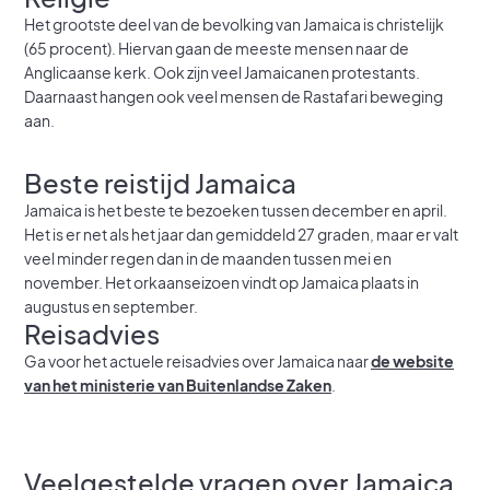
Het grootste deel van de bevolking van Jamaica is christelijk
(65 procent). Hiervan gaan de meeste mensen naar de
Anglicaanse kerk. Ook zijn veel Jamaicanen protestants.
Daarnaast hangen ook veel mensen de Rastafari beweging
aan.
Beste reistijd Jamaica
Jamaica is het beste te bezoeken tussen december en april.
Het is er net als het jaar dan gemiddeld 27 graden, maar er valt
veel minder regen dan in de maanden tussen mei en
november. Het orkaanseizoen vindt op Jamaica plaats in
augustus en september.
Reisadvies
Ga voor het actuele reisadvies over Jamaica naar
de website
van het ministerie van Buitenlandse Zaken
.
Veelgestelde vragen over Jamaica