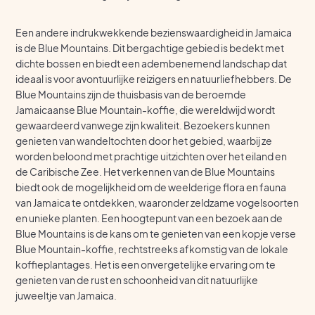
Een andere indrukwekkende bezienswaardigheid in Jamaica
is de Blue Mountains. Dit bergachtige gebied is bedekt met
dichte bossen en biedt een adembenemend landschap dat
ideaal is voor avontuurlijke reizigers en natuurliefhebbers. De
Blue Mountains zijn de thuisbasis van de beroemde
Jamaicaanse Blue Mountain-koffie, die wereldwijd wordt
gewaardeerd vanwege zijn kwaliteit. Bezoekers kunnen
genieten van wandeltochten door het gebied, waarbij ze
worden beloond met prachtige uitzichten over het eiland en
de Caribische Zee. Het verkennen van de Blue Mountains
biedt ook de mogelijkheid om de weelderige flora en fauna
van Jamaica te ontdekken, waaronder zeldzame vogelsoorten
en unieke planten. Een hoogtepunt van een bezoek aan de
Blue Mountains is de kans om te genieten van een kopje verse
Blue Mountain-koffie, rechtstreeks afkomstig van de lokale
koffieplantages. Het is een onvergetelijke ervaring om te
genieten van de rust en schoonheid van dit natuurlijke
juweeltje van Jamaica.