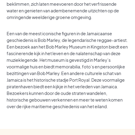
beklimmen, zich laten meevoeren door het verfrissende
water en genieten van adembenemende uitzichten op de
omringende weelderige groene omgeving.
Een van de meest iconische figuren in de Jamaicaanse
geschiedenis is Bob Marley, de legendarische reggae-artiest.
Een bezoek aan het Bob Marley Museum in Kingston biedt een
fascinerende kijk in het leven en de nalatenschap van deze
muzieklegende. Het museum is gevestigd in Marley’s
voormalige huis en biedt memorabilia, foto’s en persoonlijke
bezittingen van Bob Marley. Een andere culturele schat van
Jamaica is het historische stadje Port Royal. Deze voormalige
piratenhaven biedt een kijkje in het verleden van Jamaica.
Bezoekers kunnen door de oude straten wandelen,
historische gebouwen verkennen en meer te weten komen
over de rijke maritieme geschiedenis van het eiland.