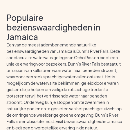
Populaire
bezienswaardigheden in
Jamaica
Een van de meest adembenemende natuurlijke
bezienswaardigheden van Jamaica is Dunn’s River Falls. Deze
spectaculaire waterval is gelegen in Ocho Rios en biedt een
unieke ervaring voor bezoekers. Dunn’s River Falls bestaat uit
terrassen van kalksteen waar water naar beneden stroomt,
waardoor een reeks prachtige watervallen ontstaat. Het is
mogelijk om de waterval te beklimmen, geleid door ervaren
gidsen die je helpen om veilig de rotsachtige treden te
trotseren terwijl het verfrissende water naar beneden
stroomt. Onderweg kun je stoppen om te zwemmen in
natuurlijke poelen en te genieten van het prachtige uitzicht op
de omringende weelderige groene omgeving. Dunn’s River
Falls is een absolute must-visit bezienswaardigheid in Jamaica
en biedt een onvergetelijke ervaring in de natuur.