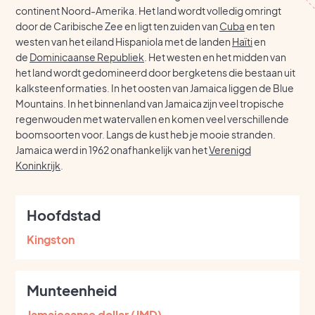
continent Noord-Amerika. Het land wordt volledig omringt
door de Caribische Zee en ligt ten zuiden van
Cuba
en ten
westen van het eiland Hispaniola met de landen
Haïti
en
de
Dominicaanse Republiek
. Het westen en het midden van
het land wordt gedomineerd door bergketens die bestaan uit
kalksteenformaties. In het oosten van Jamaica liggen de Blue
Mountains. In het binnenland van Jamaica zijn veel tropische
regenwouden met watervallen en komen veel verschillende
boomsoorten voor. Langs de kust heb je mooie stranden.
Jamaica werd in 1962 onafhankelijk van het
Verenigd
Koninkrijk
.
Hoofdstad
Kingston
Munteenheid
Jamaicaanse dollar (JMD)