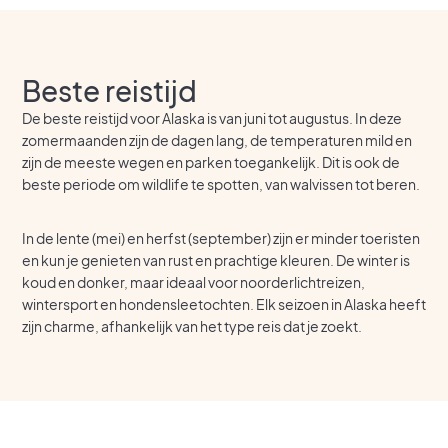
Beste reistijd
De beste reistijd voor Alaska is van juni tot augustus. In deze
zomermaanden zijn de dagen lang, de temperaturen mild en
zijn de meeste wegen en parken toegankelijk. Dit is ook de
beste periode om wildlife te spotten, van walvissen tot beren.
In de lente (mei) en herfst (september) zijn er minder toeristen
en kun je genieten van rust en prachtige kleuren. De winter is
koud en donker, maar ideaal voor noorderlichtreizen,
wintersport en hondensleetochten. Elk seizoen in Alaska heeft
zijn charme, afhankelijk van het type reis dat je zoekt.