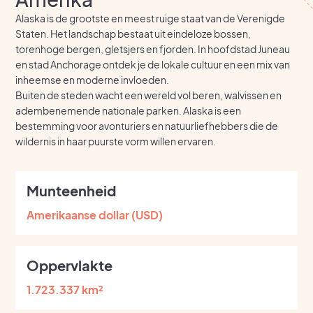
Alaska is de grootste en meest ruige staat van de Verenigde
Staten. Het landschap bestaat uit eindeloze bossen,
torenhoge bergen, gletsjers en fjorden. In hoofdstad Juneau
en stad Anchorage ontdek je de lokale cultuur en een mix van
inheemse en moderne invloeden.
Buiten de steden wacht een wereld vol beren, walvissen en
adembenemende nationale parken. Alaska is een
bestemming voor avonturiers en natuurliefhebbers die de
wildernis in haar puurste vorm willen ervaren.
Munteenheid
Amerikaanse dollar (USD)
Oppervlakte
1.723.337 km²