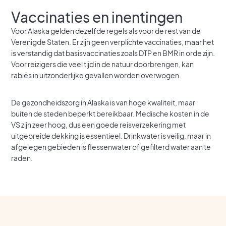
Vaccinaties en inentingen
Voor Alaska gelden dezelfde regels als voor de rest van de
Verenigde Staten. Er zijn geen verplichte vaccinaties, maar het
is verstandig dat basisvaccinaties zoals DTP en BMR in orde zijn.
Voor reizigers die veel tijd in de natuur doorbrengen, kan
rabiës in uitzonderlijke gevallen worden overwogen.
De gezondheidszorg in Alaska is van hoge kwaliteit, maar
buiten de steden beperkt bereikbaar. Medische kosten in de
VS zijn zeer hoog, dus een goede reisverzekering met
uitgebreide dekking is essentieel. Drinkwater is veilig, maar in
afgelegen gebieden is flessenwater of gefilterd water aan te
raden.