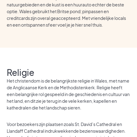
natuurgebieden en de kust is een huurauto echter de beste
optie. Wales gebruikt het Britse pond; pinpassen en
creditcards zijn overal geaccepteerd. Met vriendelijke locals
en een ontspannen sfeer voel je je hier snel thuis.
Religie
Het christendom is de belangrijkste religie in Wales, met name
de Anglicaanse Kerk en de Methodistenkerk. Religie heeft
een belangrijke rol gespeeld in de geschiedenis en cultuur van
het land, en dit zie je terug in de vele kerken, kapellen en
kathedralen die het landschap sieren.
Voor bezoekers zijn plaatsen zoals St. David’s Cathedral en
Llandaff Cathedral indrukwekkende bezienswaardigheden.