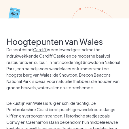
Hoogtepunten van Wales
De hoofdstad
Cardiff
is een levendige stad met het
indrukwekkende Cardiff Castle en de moderne baai vol
restaurants en cultuur. In het noorden ligt Snowdonia National
Park, een paradijs voor wandelaars en klimmers met de
hoogste berg van Wales: de Snowdon. Brecon Beacons
National Park is ideaal voor natuurliefhebbers die houden van
groene heuvels, watervallen en sterrenhemels.
De kustlijn van Wales is ruig en schilderachtig. De
Pembrokeshire Coast biedt prachtige wandelroutes langs
kliffen en verborgen stranden. Historische stadjes zoals
Conwy en Caernarfon staan bekend om hun middeleeuwse
kastelen, terwijl Llandudno en Tenby populaire badplaatsen