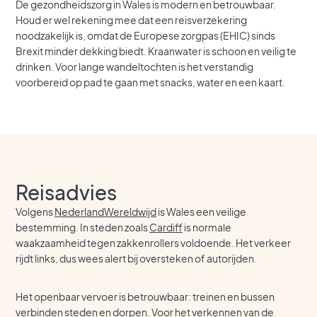
De gezondheidszorg in Wales is modern en betrouwbaar.
Houd er wel rekening mee dat een reisverzekering
noodzakelijk is, omdat de Europese zorgpas (EHIC) sinds
Brexit minder dekking biedt. Kraanwater is schoon en veilig te
drinken. Voor lange wandeltochten is het verstandig
voorbereid op pad te gaan met snacks, water en een kaart.
Reisadvies
Volgens
NederlandWereldwijd
is Wales een veilige
bestemming. In steden zoals
Cardiff
is normale
waakzaamheid tegen zakkenrollers voldoende. Het verkeer
rijdt links, dus wees alert bij oversteken of autorijden.
Het openbaar vervoer is betrouwbaar: treinen en bussen
verbinden steden en dorpen. Voor het verkennen van de