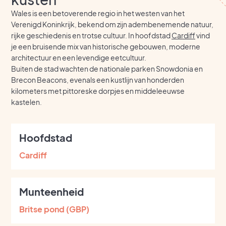
Wales is een betoverende regio in het westen van het
Verenigd Koninkrijk, bekend om zijn adembenemende natuur,
rijke geschiedenis en trotse cultuur. In hoofdstad
Cardiff
vind
je een bruisende mix van historische gebouwen, moderne
architectuur en een levendige eetcultuur.
Buiten de stad wachten de nationale parken Snowdonia en
Brecon Beacons, evenals een kustlijn van honderden
kilometers met pittoreske dorpjes en middeleeuwse
kastelen.
Hoofdstad
Cardiff
Munteenheid
Britse pond (GBP)