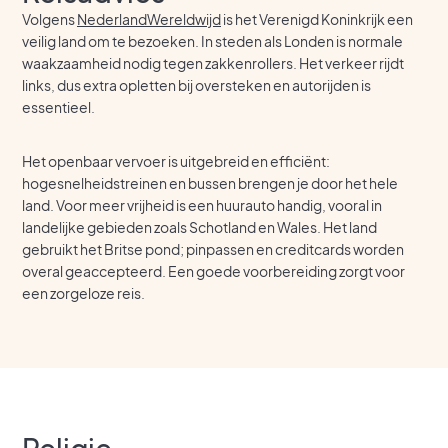
Volgens
NederlandWereldwijd
is het Verenigd Koninkrijk een
veilig land om te bezoeken. In steden als Londen is normale
waakzaamheid nodig tegen zakkenrollers. Het verkeer rijdt
links, dus extra opletten bij oversteken en autorijden is
essentieel.
Het openbaar vervoer is uitgebreid en efficiënt:
hogesnelheidstreinen en bussen brengen je door het hele
land. Voor meer vrijheid is een huurauto handig, vooral in
landelijke gebieden zoals Schotland en Wales. Het land
gebruikt het Britse pond; pinpassen en creditcards worden
overal geaccepteerd. Een goede voorbereiding zorgt voor
een zorgeloze reis.