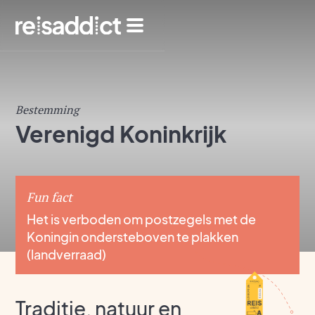
Bestemming
Verenigd Koninkrijk
Fun fact
Het is verboden om postzegels met de
Koningin ondersteboven te plakken
(landverraad)
Traditie, natuur en