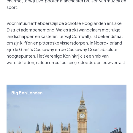
charme, terwijl Liverpool en Manchester bruisen van muziek en
sport.
Voor natuurliefhebbers zijn de Schotse Hooglanden en Lake
District adembenemend. Wales trekt wandelaars met ruige
landschappen en kastelen, terwijl Cornwall juist bekendstaat
om zijn kliffen en pittoreske vissersdorpen. In Noord-Ierland
zijn de Giant’s Causeway en de Causeway Coast absolute
hoogtepunten. Het Verenigd Koninkrijk is een mix van
wereldsteden, natuur en cultuur die je steeds opnieuw verrast.
Big Ben Londen