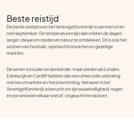
Beste reistijd
De beste reistijd voor het Verenigd Koninkrijk is van mei tot en
met september. De temperaturen zijn dan mild en de dagen
langer, ideaal om steden en natuur te ontdekken. Dit is ook het
seizoen van festivals, openluchtconcerten en gezellige
markten.
De winter is kouder en donkerder, maar steden als Londen,
Edinburgh en Cardiff hebben dan een sfeervolle uitstraling
met kerstmarkten en feestverlichting. Het weer in het
Verenigd Koninkrijk is berucht om zijn wisselvalligheid: regen
en zon wisselen elkaar snel af, ongeacht het seizoen.