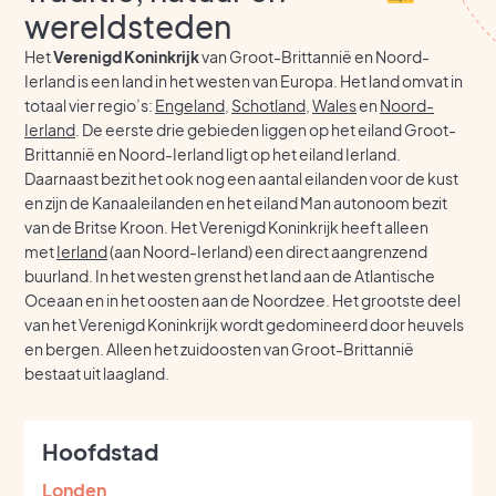
wereldsteden
Het
Verenigd Koninkrijk
van Groot-Brittannië en Noord-
Ierland is een land in het westen van Europa. Het land omvat in
totaal vier regio’s:
Engeland
,
Schotland
,
Wales
en
Noord-
Ierland
. De eerste drie gebieden liggen op het eiland Groot-
Brittannië en Noord-Ierland ligt op het eiland Ierland.
Daarnaast bezit het ook nog een aantal eilanden voor de kust
en zijn de Kanaaleilanden en het eiland Man autonoom bezit
van de Britse Kroon. Het Verenigd Koninkrijk heeft alleen
met
Ierland
(aan Noord-Ierland) een direct aangrenzend
buurland. In het westen grenst het land aan de Atlantische
Oceaan en in het oosten aan de Noordzee. Het grootste deel
van het Verenigd Koninkrijk wordt gedomineerd door heuvels
en bergen. Alleen het zuidoosten van Groot-Brittannië
bestaat uit laagland.
Hoofdstad
Londen