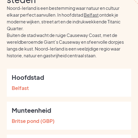
Noord-Ierland is een bestemming waar natuur en cultuur
elkaar perfect aanvullen. In hoofdstad
Belfast
ontdek je
moderne wijken, street art en de indrukwekkende Titanic
Quarter.
Buiten de stad wacht de ruige Causeway Coast, met de
wereldberoemde Giant’s Causeway en sfeervolle dorpjes
langs de kust. Noord-Ierland is een veelzijdige regio waar
historie, natuur en gastvrijheid centraal staan.
Hoofdstad
Belfast
Munteenheid
Britse pond (GBP)