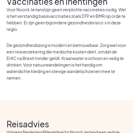
Vaccinaties en inentingen
Voor Noord-Ierland zijn geen verplichte vaccinaties nodig. Wel
is het verstandig basisvaccinaties zoals DTP en BMR op orde te
hebben. Er zijn geen bijzondere gezondheidsrisico’s in deze
regio.
De gezondheidszorg is modern en betrouwbaar. Zorg wel voor
een reisverzekering die medische kosten dekt, omdat de
EHIC na Brexit minder geldt. Kraanwater is schoon en veilig te
drinken. Voor natuurwandelingen is het handig om
waterdichte kleding en stevige wandelschoenen mee te
nemen.
Reisadvies
Volgens
NederlandWereldwijd
is Noord-Ierland een veilige