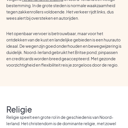
bestemming. In de grote steden is normale waakzaamheid
tegen zakkenrollers voldoende. Het verkeer rijdt links, dus
wees alert bij oversteken en autorijden.
Het openbaar vervoer is betrouwbaar, maar voor het
ontdekken van de kust en landelijke gebieden is een huurauto
ideaal. De wegen zijn goed onderhouden en bewegwijzering is
duidelijk. Noord-Ierland gebruikt het Britse pond; pinpassen
en creditcards worden breed geaccepteerd. Met gezonde
voorzichtigheid en flexibiliteit reis je zorgeloos door de regio.
Religie
Religie speelt een grote rol in de geschiedenis van Noord-
Ierland. Het christendom is de dominante religie, met zowel