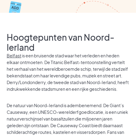
Hoogtepunten van Noord-
Ierland
Belfast
is een bruisende stad waar het verleden en heden
elkaar ontmoeten. De Titanic Belfast-tentoonstelling vertelt
het verhaal van het wereldberoemde schip, terwijl de stad zelf
bekendstaat om haar levendige pubs, muziek en street art.
Derry/Londonderry, de tweede stad van Noord-Ierland, heeft
indrukwekkende stadsmuren en een rijke geschiedenis.
De natuur van Noord-Ierland is adembenemend. De Giant’s
Causeway, een UNESCO-werelderfgoedlocatie, is een uniek
natuurverschijnsel van basaltzuilen die miljoenen jaren
geleden zijn ontstaan. De Causeway Coast biedt daarnaast
schilderachtige routes, kastelen en vissersdorpen. Fans van