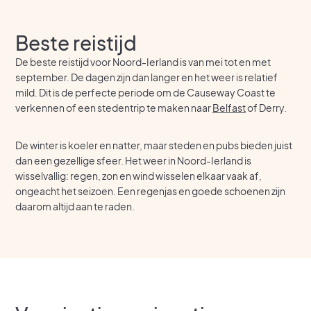
Beste reistijd
De beste reistijd voor Noord-Ierland is van mei tot en met
september. De dagen zijn dan langer en het weer is relatief
mild. Dit is de perfecte periode om de Causeway Coast te
verkennen of een stedentrip te maken naar
Belfast
of Derry.
De winter is koeler en natter, maar steden en pubs bieden juist
dan een gezellige sfeer. Het weer in Noord-Ierland is
wisselvallig: regen, zon en wind wisselen elkaar vaak af,
ongeacht het seizoen. Een regenjas en goede schoenen zijn
daarom altijd aan te raden.