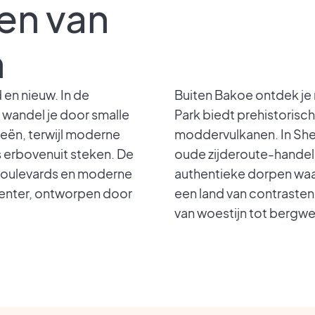
en van
n
en nieuw. In de
Buiten Bakoe ontdek je 
 wandel je door smalle
Park biedt prehistorisc
eeën, terwijl moderne
moddervulkanen. In Shek
 erbovenuit steken. De
oude zijderoute-handel
boulevards en moderne
authentieke dorpen waar t
enter, ontworpen door
een land van contraste
van woestijn tot bergwe