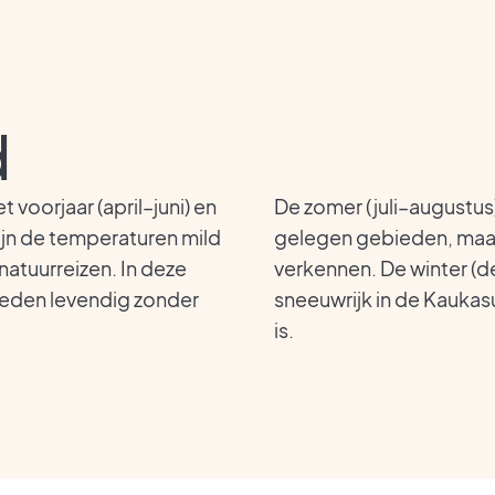
d
t voorjaar (april–juni) en
De zomer (juli–augustus)
ijn de temperaturen mild
gelegen gebieden, maar 
natuurreizen. In deze
verkennen. De winter (d
teden levendig zonder
sneeuwrijk in de Kaukas
is.