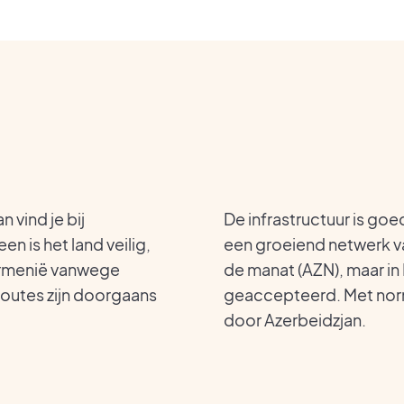
 vind je bij
De infrastructuur is g
en is het land veilig,
een groeiend netwerk v
Armenië vanwege
de manat (AZN), maar i
routes zijn doorgaans
geaccepteerd. Met norm
door Azerbeidzjan.