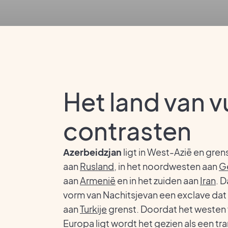
Het land van v
contrasten
Azerbeidzjan
ligt in West-Azië en gren
aan
Rusland
, in het noordwesten aan
G
aan
Armenië
en in het zuiden aan
Iran
. D
vorm van Nachitsjevan een exclave dat
aan
Turkije
grenst. Doordat het westen 
Europa ligt wordt het gezien als een tr