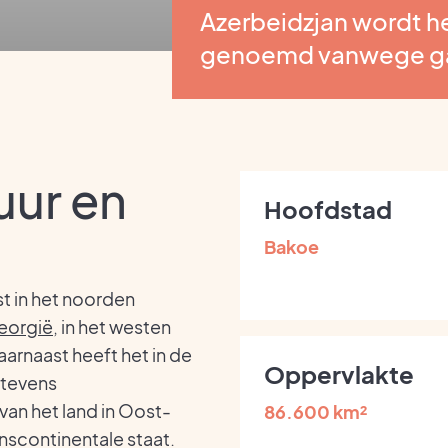
Azerbeidzjan wordt he
genoemd vanwege g
uur en
Hoofdstad
Bakoe
st in het noorden
eorgië
, in het westen
aarnaast heeft het in de
Oppervlakte
 tevens
van het land in Oost-
86.600 km²
anscontinentale staat.