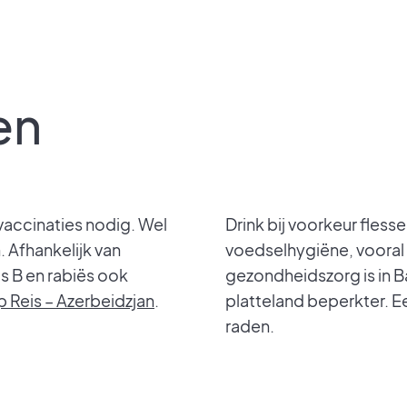
en
 vaccinaties nodig. Wel
Drink bij voorkeur fles
 Afhankelijk van
voedselhygiëne, vooral 
is B en rabiës ook
gezondheidszorg is in B
p Reis – Azerbeidzjan
.
platteland beperkter. E
raden.