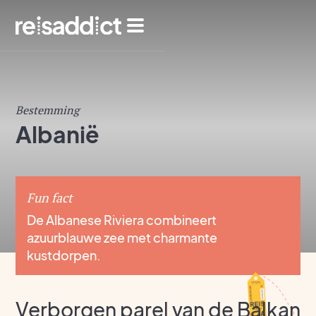
Bestemming
Albanië
Fun fact
De Albanese Riviera combineert
azuurblauwe zee met charmante
kustdorpen.
Verborgen parel van de Balkan