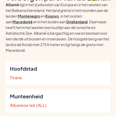
Albanië
ligt in het zuidoosten van Europa en in het westen van
het Balkanschiereiland. Het land grenst in het noorden aan de
landen
Montenegro
en
Kosovo
, in het oosten
aan
Macedonië
en in het zuiden aan
Griekenland
. Daarnaast
heeft het in het westen een kustlijn aan de Ionische en
Adriatische Zee. Albanië is bergachtig en ruw en bestaat voor
een derde uit bossen en moerassen. De hoogste berg van het
land is de Korab met 2754 meter en ligt langs de grens met
Macedonië.
Hoofdstad
Tirana
Munteenheid
Albanese lek (ALL)