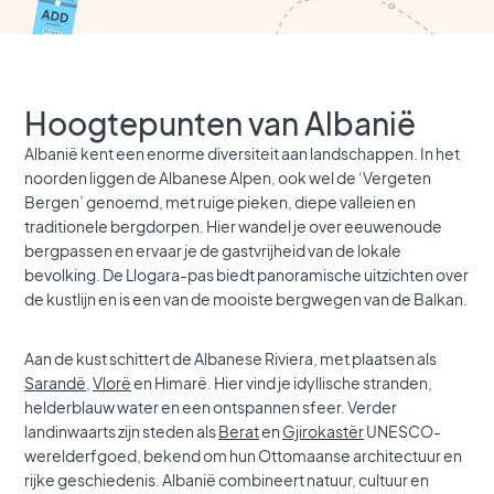
Hoogtepunten van Albanië
Albanië kent een enorme diversiteit aan landschappen. In het
noorden liggen de Albanese Alpen, ook wel de ‘Vergeten
Bergen’ genoemd, met ruige pieken, diepe valleien en
traditionele bergdorpen. Hier wandel je over eeuwenoude
bergpassen en ervaar je de gastvrijheid van de lokale
bevolking. De Llogara-pas biedt panoramische uitzichten over
de kustlijn en is een van de mooiste bergwegen van de Balkan.
Aan de kust schittert de Albanese Riviera, met plaatsen als
Sarandë
,
Vlorë
en Himarë. Hier vind je idyllische stranden,
helderblauw water en een ontspannen sfeer. Verder
landinwaarts zijn steden als
Berat
en
Gjirokastër
UNESCO-
werelderfgoed, bekend om hun Ottomaanse architectuur en
rijke geschiedenis. Albanië combineert natuur, cultuur en