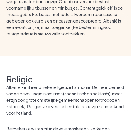
wegen smal en bochtig zijn. Openbaar vervoer bestaat
voornamelijk uit bussen en minibusjes. Contant geld (lek) is de
meest gebruikte betaalmethode, al worden in toeristische
gebieden ook euro’s en pinpassen geaccepteerd. Albanië is
een avontuurlijke, maar toegankelijke bestemming voor
reizigers die iets nieuws willen ontdekken.
Religie
Albanië kent een unieke religieuze harmonie. De meerderheid
van de bevolking is islamitisch (soennitisch en bektashi), maar
er zijn ook grote christelijke gemeenschappen (orthodox en
katholiek). Religieuze diversiteit en tolerantie zijn kenmerkend
voor het land.
Bezoekers ervaren dit in de vele moskeeën, kerken en