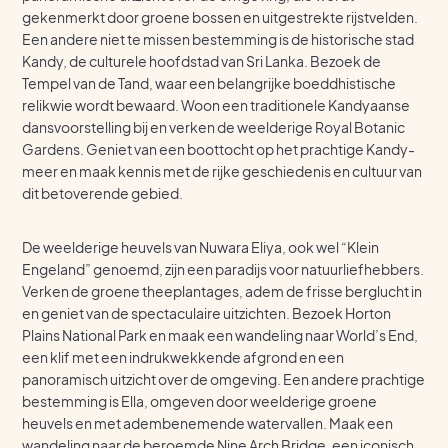
gekenmerkt door groene bossen en uitgestrekte rijstvelden.
Een andere niet te missen bestemming is de historische stad
Kandy, de culturele hoofdstad van Sri Lanka. Bezoek de
Tempel van de Tand, waar een belangrijke boeddhistische
relikwie wordt bewaard. Woon een traditionele Kandyaanse
dansvoorstelling bij en verken de weelderige Royal Botanic
Gardens. Geniet van een boottocht op het prachtige Kandy-
meer en maak kennis met de rijke geschiedenis en cultuur van
dit betoverende gebied.
De weelderige heuvels van Nuwara Eliya, ook wel “Klein
Engeland” genoemd, zijn een paradijs voor natuurliefhebbers.
Verken de groene theeplantages, adem de frisse berglucht in
en geniet van de spectaculaire uitzichten. Bezoek Horton
Plains National Park en maak een wandeling naar World’s End,
een klif met een indrukwekkende afgrond en een
panoramisch uitzicht over de omgeving. Een andere prachtige
bestemming is Ella, omgeven door weelderige groene
heuvels en met adembenemende watervallen. Maak een
wandeling naar de beroemde Nine Arch Bridge, een iconisch