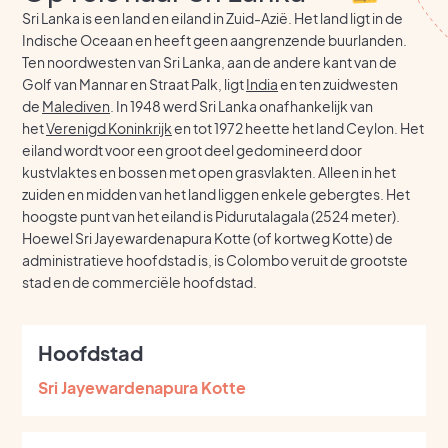
Sri Lanka is een land en eiland in Zuid-Azië. Het land ligt in de
Indische Oceaan en heeft geen aangrenzende buurlanden.
Ten noordwesten van Sri Lanka, aan de andere kant van de
Golf van Mannar en Straat Palk, ligt
India
en ten zuidwesten
de
Malediven
. In 1948 werd Sri Lanka onafhankelijk van
het
Verenigd Koninkrijk
en tot 1972 heette het land Ceylon. Het
eiland wordt voor een groot deel gedomineerd door
kustvlaktes en bossen met open grasvlakten. Alleen in het
zuiden en midden van het land liggen enkele gebergtes. Het
hoogste punt van het eiland is Pidurutalagala (2524 meter).
Hoewel Sri Jayewardenapura Kotte (of kortweg Kotte) de
administratieve hoofdstad is, is Colombo veruit de grootste
stad en de commerciële hoofdstad.
Hoofdstad
Sri Jayewardenapura Kotte