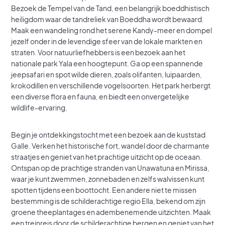
Bezoek de Tempel van de Tand, een belangrijk boeddhistisch
heiligdom waar de tandreliek van Boeddha wordt bewaard.
Maak een wandeling rond het serene Kandy-meer en dompel
jezelf onder in de levendige sfeer van de lokale markten en
straten. Voor natuurliefhebbers is een bezoek aan het
nationale park Yala een hoogtepunt. Ga op een spannende
jeepsafari en spot wilde dieren, zoals olifanten, luipaarden,
krokodillen en verschillende vogelsoorten. Het park herbergt
een diverse flora en fauna, en biedt een onvergetelijke
wildlife-ervaring.
Begin je ontdekkingstocht met een bezoek aan de kuststad
Galle. Verken het historische fort, wandel door de charmante
straatjes en geniet van het prachtige uitzicht op de oceaan.
Ontspan op de prachtige stranden van Unawatuna en Mirissa,
waar je kunt zwemmen, zonnebaden en zelfs walvissen kunt
spotten tijdens een boottocht. Een andere niet te missen
bestemming is de schilderachtige regio Ella, bekend om zijn
groene theeplantages en adembenemende uitzichten. Maak
een treinreis door de schilderachtige bergen en geniet van het