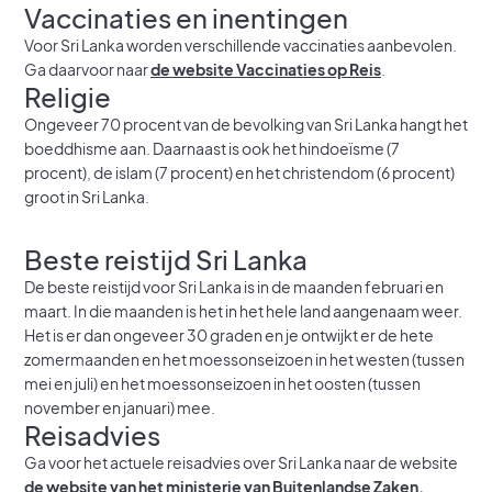
Vaccinaties en inentingen
Voor Sri Lanka worden verschillende vaccinaties aanbevolen.
Ga daarvoor naar
de website Vaccinaties op Reis
.
Religie
Ongeveer 70 procent van de bevolking van Sri Lanka hangt het
boeddhisme aan. Daarnaast is ook het hindoeïsme (7
procent), de islam (7 procent) en het christendom (6 procent)
groot in Sri Lanka.
Beste reistijd Sri Lanka
De beste reistijd voor Sri Lanka is in de maanden februari en
maart. In die maanden is het in het hele land aangenaam weer.
Het is er dan ongeveer 30 graden en je ontwijkt er de hete
zomermaanden en het moessonseizoen in het westen (tussen
mei en juli) en het moessonseizoen in het oosten (tussen
november en januari) mee.
Reisadvies
Ga voor het actuele reisadvies over Sri Lanka naar de website
de website van het ministerie van Buitenlandse Zaken.