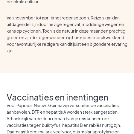
de lokale cultuur.
Van november tot april is het regenseizoen. Reizen kan dan
uitdagender zijn door hevige regenval, modderige wegen en
kans op cyclonen. Toch is de natuur in deze maanden prachtig
groen en zijn de regenwouden op hun meest indrukwekkend.
Voor avontuurlijke reizigers kan dit juist een bijzondere ervaring
zijn.
Vaccinaties en inentingen
Voor Papoea-Nieuw-Guinea zijn verschillende vaccinaties
aanbevolen. DTP en hepatitis A worden sterk aangeraden.
Afhankelijk van de duur en aard van je reis kunnen ook
vaccinaties tegen buiktyfus, hepatitis B en rabiës nuttig zijn.
Daarnaast komt malaria veel voor, dus malariaprofylaxe en