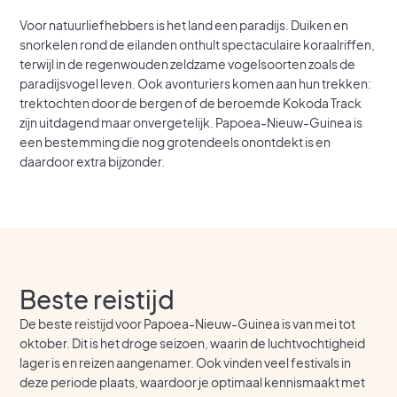
Voor natuurliefhebbers is het land een paradijs. Duiken en
snorkelen rond de eilanden onthult spectaculaire koraalriffen,
terwijl in de regenwouden zeldzame vogelsoorten zoals de
paradijsvogel leven. Ook avonturiers komen aan hun trekken:
trektochten door de bergen of de beroemde Kokoda Track
zijn uitdagend maar onvergetelijk. Papoea-Nieuw-Guinea is
een bestemming die nog grotendeels onontdekt is en
daardoor extra bijzonder.
Beste reistijd
De beste reistijd voor Papoea-Nieuw-Guinea is van mei tot
oktober. Dit is het droge seizoen, waarin de luchtvochtigheid
lager is en reizen aangenamer. Ook vinden veel festivals in
deze periode plaats, waardoor je optimaal kennismaakt met