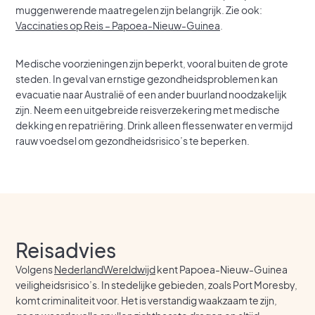
muggenwerende maatregelen zijn belangrijk. Zie ook:
Vaccinaties op Reis – Papoea-Nieuw-Guinea
.
Medische voorzieningen zijn beperkt, vooral buiten de grote
steden. In geval van ernstige gezondheidsproblemen kan
evacuatie naar Australië of een ander buurland noodzakelijk
zijn. Neem een uitgebreide reisverzekering met medische
dekking en repatriëring. Drink alleen flessenwater en vermijd
rauw voedsel om gezondheidsrisico’s te beperken.
Reisadvies
Volgens
NederlandWereldwijd
kent Papoea-Nieuw-Guinea
veiligheidsrisico’s. In stedelijke gebieden, zoals Port Moresby,
komt criminaliteit voor. Het is verstandig waakzaam te zijn,