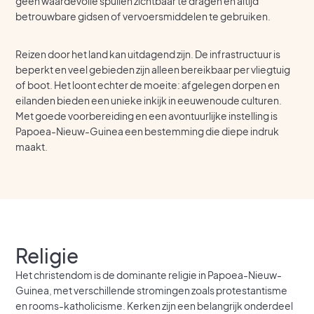
geen waardevolle spullen zichtbaar te dragen en altijd
betrouwbare gidsen of vervoersmiddelen te gebruiken.
Reizen door het land kan uitdagend zijn. De infrastructuur is
beperkt en veel gebieden zijn alleen bereikbaar per vliegtuig
of boot. Het loont echter de moeite: afgelegen dorpen en
eilanden bieden een unieke inkijk in eeuwenoude culturen.
Met goede voorbereiding en een avontuurlijke instelling is
Papoea-Nieuw-Guinea een bestemming die diepe indruk
maakt.
Religie
Het christendom is de dominante religie in Papoea-Nieuw-
Guinea, met verschillende stromingen zoals protestantisme
en rooms-katholicisme. Kerken zijn een belangrijk onderdeel