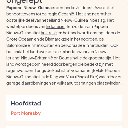
Papoea-Nieuw-Guinea
is een land in Zuidoost-Azië en het
behoort tevens tot de regio Oceanië. Het land neemt het
oostelijke deel van het eiland Nieuw-Guinea in beslag. Het
westelijke deel is van
Indonesië
. Ten zuiden van Papoea-
Nieuw-Guinea ligt
Australië
en het land wordt omringt door de
Grote Oceaan en de Bismarckzee in het noorden, de
Salomonzee in het oosten en de Koraalzee in het zuiden. Ook
beschikt het land over enkele eilanden waarvan Nieuw-
Ierland, Nieuw-Brittannië en Bougainville de grootste zijn. Het
land wordt gedomineerd door bergen die bedekt zijn met
regenwouden. Langs de kust is het voornamelijk vlak. Papoea-
Nieuw-Guinea ligt in de Ring van Vuur (Ring of Fire) waardoor er
geregeld aardbevingen en vulkaanuitbarstingen plaatsvinden.
Hoofdstad
Port Moresby