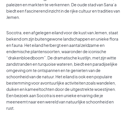
paleizen en markten te verkennen. De oude stad van Sana’a
biedt een fascinerend inzicht in de rijke cultuur en tradities van
Jemen.
Socotra, een afgelegen eiland voor de kust van Jemen, staat
bekend om zijn buitengewone landschappen en unieke flora
en fauna. Het eiland herbergt een aantal zeldzame en
endemische plantensoorten, waaronder de iconische
“drakenbloedboom”. De dramatische kustlijn, met zijn witte
zandstranden en turquoise wateren, biedt een paradijselijke
omgeving om te ontspannen en te genieten van de
schoonheid van de natuur. Het eiland is ook een populaire
bestemming voor avontuurlijke activiteiten zoals wandelen,
duiken en kameeltochten door de uitgestrekte woestijnen.
Een bezoek aan Socotra is een unieke ervaring die je
meeneemt naar een wereld van natuurlijke schoonheid en
rust.