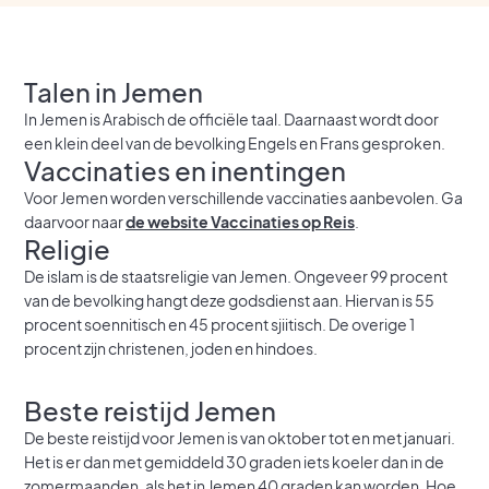
Talen in Jemen
In Jemen is Arabisch de officiële taal. Daarnaast wordt door
een klein deel van de bevolking Engels en Frans gesproken.
Vaccinaties en inentingen
Voor Jemen worden verschillende vaccinaties aanbevolen. Ga
daarvoor naar
de website Vaccinaties op Reis
.
Religie
De islam is de staatsreligie van Jemen. Ongeveer 99 procent
van de bevolking hangt deze godsdienst aan. Hiervan is 55
procent soennitisch en 45 procent sjiitisch. De overige 1
procent zijn christenen, joden en hindoes.
Beste reistijd Jemen
De beste reistijd voor Jemen is van oktober tot en met januari.
Het is er dan met gemiddeld 30 graden iets koeler dan in de
zomermaanden, als het in Jemen 40 graden kan worden. Hoe