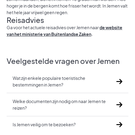
hoger je in de bergen komt hoe frisser het wordt. In Jemen valt
het hele jaar vrijwel geen regen.
Reisadvies
Ga voor het actuele reisadvies over Jemen naar
de website
van het ministerie van Buitenlandse Zaken
.
Veelgestelde vragen over Jemen
Wat zijn enkele populaire toeristische
bestemmingen in Jemen?
Welke documenten zijn nodig om naar Jemen te
reizen?
Is Jemen veilig om te bezoeken?