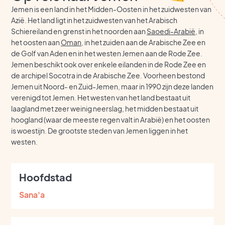
Jemen is een land in het Midden-Oosten in het zuidwesten van
Azië. Het land ligt in het zuidwesten van het Arabisch
Schiereiland en grenst in het noorden aan
Saoedi-Arabië
, in
het oosten aan
Oman
, in het zuiden aan de Arabische Zee en
de Golf van Aden en in het westen Jemen aan de Rode Zee.
Jemen beschikt ook over enkele eilanden in de Rode Zee en
de archipel Socotra in de Arabische Zee. Voorheen bestond
Jemen uit Noord- en Zuid-Jemen, maar in 1990 zijn deze landen
verenigd tot Jemen. Het westen van het land bestaat uit
laagland met zeer weinig neerslag, het midden bestaat uit
hoogland (waar de meeste regen valt in Arabië) en het oosten
is woestijn. De grootste steden van Jemen liggen in het
westen.
Hoofdstad
Sana'a