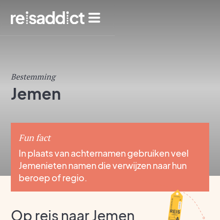
Bestemming
Jemen
Fun fact
In plaats van achternamen gebruiken veel
Jemenieten namen die verwijzen naar hun
beroep of regio.
Op reis naar Jemen