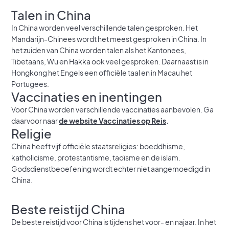
Talen in China
In China worden veel verschillende talen gesproken. Het
Mandarijn-Chinees wordt het meest gesproken in China. In
het zuiden van China worden talen als het Kantonees,
Tibetaans, Wu en Hakka ook veel gesproken. Daarnaast is in
Hongkong het Engels een officiële taal en in Macau het
Portugees.
Vaccinaties en inentingen
Voor China worden verschillende vaccinaties aanbevolen. Ga
daarvoor naar
de website Vaccinaties op Reis
.
Religie
China heeft vijf officiële staatsreligies: boeddhisme,
katholicisme, protestantisme, taoïsme en de islam.
Godsdienstbeoefening wordt echter niet aangemoedigd in
China.
Beste reistijd China
De beste reistijd voor China is tijdens het voor- en najaar. In het