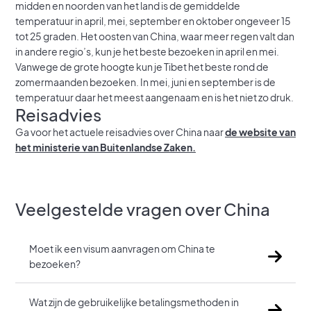
midden en noorden van het land is de gemiddelde
temperatuur in april, mei, september en oktober ongeveer 15
tot 25 graden. Het oosten van China, waar meer regen valt dan
in andere regio’s, kun je het beste bezoeken in april en mei.
Vanwege de grote hoogte kun je Tibet het beste rond de
zomermaanden bezoeken. In mei, juni en september is de
temperatuur daar het meest aangenaam en is het niet zo druk.
Reisadvies
Ga voor het actuele reisadvies over China naar
de website van
het ministerie van Buitenlandse Zaken.
Veelgestelde vragen over China
Moet ik een visum aanvragen om China te
bezoeken?
Wat zijn de gebruikelijke betalingsmethoden in