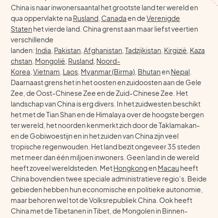
China is naar inwonersaantal het grootste land ter wereld en
qua oppervlakte na
Rusland
,
Canada
en de
Verenigde
Staten
het vierde land. China grenst aan maar liefst veertien
verschillende
landen:
India
,
Pakistan
,
Afghanistan
,
Tadzjikistan
,
Kirgizië
,
Kaza
chstan
,
Mongolië
,
Rusland
,
Noord-
Korea
,
Vietnam
,
Laos
,
Myanmar (Birma)
,
Bhutan
en
Nepal
.
Daarnaast grens het in het oosten en zuidoosten aan de Gele
Zee, de Oost-Chinese Zee en de Zuid-Chinese Zee. Het
landschap van China is erg divers. In het zuidwesten beschikt
het met de Tian Shan en de Himalaya over de hoogste bergen
ter wereld, het noorden kenmerkt zich door de Taklamakan-
en de Gobiwoestijn en in het zuiden van China zijn veel
tropische regenwouden. Het land bezit ongeveer 35 steden
met meer dan één miljoen inwoners. Geen land in de wereld
heeft zoveel wereldsteden. Met
Hongkong
en
Macau
heeft
China bovendien twee speciale administratieve regio’s. Beide
gebieden hebben hun economische en politieke autonomie,
maar behoren wel tot de Volksrepubliek China. Ook heeft
China met de Tibetanen in Tibet, de Mongolen in Binnen-