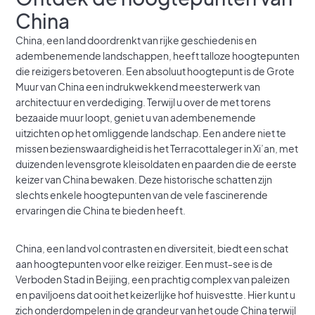
China
China, een land doordrenkt van rijke geschiedenis en
adembenemende landschappen, heeft talloze hoogtepunten
die reizigers betoveren. Een absoluut hoogtepunt is de Grote
Muur van China een indrukwekkend meesterwerk van
architectuur en verdediging. Terwijl u over de met torens
bezaaide muur loopt, geniet u van adembenemende
uitzichten op het omliggende landschap. Een andere niet te
missen bezienswaardigheid is het Terracottaleger in Xi’an, met
duizenden levensgrote kleisoldaten en paarden die de eerste
keizer van China bewaken. Deze historische schatten zijn
slechts enkele hoogtepunten van de vele fascinerende
ervaringen die China te bieden heeft.
China, een land vol contrasten en diversiteit, biedt een schat
aan hoogtepunten voor elke reiziger. Een must-see is de
Verboden Stad in Beijing, een prachtig complex van paleizen
en paviljoens dat ooit het keizerlijke hof huisvestte. Hier kunt u
zich onderdompelen in de grandeur van het oude China terwijl