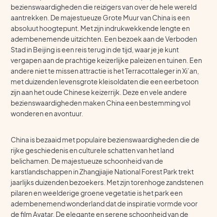
bezienswaardigheden die reizigers van over de hele wereld
aantrekken. De majestueuze Grote Muur van China is een
absoluut hoogtepunt. Met zijn indrukwekkende lengte en
adembenemende uitzichten. Een bezoek aan de Verboden
Stad in Beijing is een reis terug in de tijd, waar je je kunt
vergapen aan de prachtige keizerlijke paleizen en tuinen. Een
andere niet te missen attractie is het Terracottaleger in Xi’an,
met duizenden levensgrote kleisoldaten die een eerbetoon
zijn aan het oude Chinese keizerrijk. Deze en vele andere
bezienswaardigheden maken China een bestemming vol
wonderen en avontuur.
China is bezaaid met populaire bezienswaardigheden die de
rijke geschiedenis en culturele schatten van het land
belichamen. De majestueuze schoonheid van de
karstlandschappen in Zhangjiajie National Forest Park trekt
jaarlijks duizenden bezoekers. Met zijn torenhoge zandstenen
pilaren en weelderige groene vegetatie is het park een
adembenemend wonderland dat de inspiratie vormde voor
de film Avatar. De elegante en serene schoonheid van de