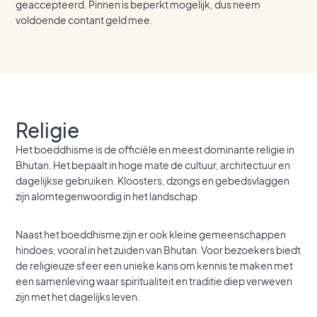
geaccepteerd. Pinnen is beperkt mogelijk, dus neem
voldoende contant geld mee.
Religie
Het boeddhisme is de officiële en meest dominante religie in
Bhutan. Het bepaalt in hoge mate de cultuur, architectuur en
dagelijkse gebruiken. Kloosters, dzongs en gebedsvlaggen
zijn alomtegenwoordig in het landschap.
Naast het boeddhisme zijn er ook kleine gemeenschappen
hindoes, vooral in het zuiden van Bhutan. Voor bezoekers biedt
de religieuze sfeer een unieke kans om kennis te maken met
een samenleving waar spiritualiteit en traditie diep verweven
zijn met het dagelijks leven.