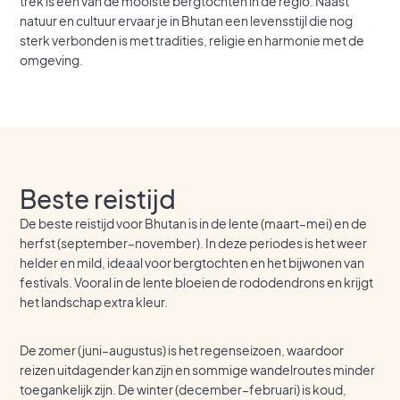
trek is een van de mooiste bergtochten in de regio. Naast
natuur en cultuur ervaar je in Bhutan een levensstijl die nog
sterk verbonden is met tradities, religie en harmonie met de
omgeving.
Beste reistijd
De beste reistijd voor Bhutan is in de lente (maart–mei) en de
herfst (september–november). In deze periodes is het weer
helder en mild, ideaal voor bergtochten en het bijwonen van
festivals. Vooral in de lente bloeien de rododendrons en krijgt
het landschap extra kleur.
De zomer (juni–augustus) is het regenseizoen, waardoor
reizen uitdagender kan zijn en sommige wandelroutes minder
toegankelijk zijn. De winter (december–februari) is koud,