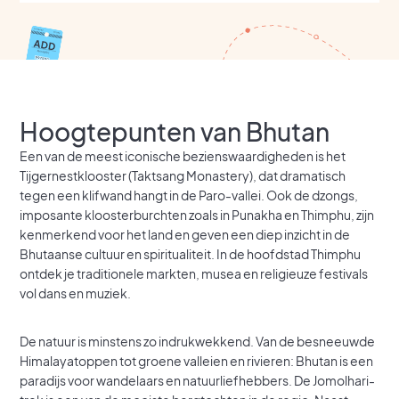
Hoogtepunten van Bhutan
Een van de meest iconische bezienswaardigheden is het
Tijgernestklooster (Taktsang Monastery), dat dramatisch
tegen een klifwand hangt in de Paro-vallei. Ook de dzongs,
imposante kloosterburchten zoals in Punakha en Thimphu, zijn
kenmerkend voor het land en geven een diep inzicht in de
Bhutaanse cultuur en spiritualiteit. In de hoofdstad Thimphu
ontdek je traditionele markten, musea en religieuze festivals
vol dans en muziek.
De natuur is minstens zo indrukwekkend. Van de besneeuwde
Himalayatoppen tot groene valleien en rivieren: Bhutan is een
paradijs voor wandelaars en natuurliefhebbers. De Jomolhari-