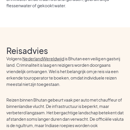
flessenwater of gekookt water.
Reisadvies
Volgens
NederlandWereldwijd
is Bhutan een veilig en gastvrij
land. Criminaliteit is laag en reizigers worden doorgaans
vriendelijk ontvangen. Wel is het belangrijk om je reis via een
erkende touroperator te boeken, omdat individuele reizen
meestal niet zijn toegestaan.
Reizen binnen Bhutan gebeurt vaak per auto met chauffeur of
binnenlandse vlucht. De infrastructuur is beperkt, maar
verbeterd langzaam. Het bergachtige landschap betekent dat
afstanden soms langer duren dan verwacht. De officiële valuta
is de ngultrum, maar Indiase roepies worden ook