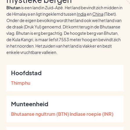
Bhutan
is een land in Zuid-Azië. Het land bevindt zich midden in
de Himalaya en ligt ingeklemd tussen
India
en
China
(Tibet).
Onder de eigen bevolking wordt het land ook wel het land van
de draak (Druk Yul) genoemd. Dit komt terug in de Bhutaanse
vlag. Bhutan is erg bergachtig. De hoogste berg van Bhutan,
de Kula Kangri, is maar liefst 7553 meter hoog en bevindt zich
in het noorden. Het zuiden van het land is vlakker en bezit
enkele vruchtbare valleien.
Hoofdstad
Thimphu
Munteenheid
Bhutaanse ngultrum (BTN)
Indiase roepie (INR)