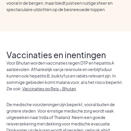
vooral in de bergen, maar biedt juist een rustige sfeer en
spectaculaire uitzichten op de besneeuwde toppen.
Vaccinaties en inentingen
Voor Bhutan worden vaccinaties tegen DTP en hepatitis A
aanbevolen. Afhankelijk van je reisroute en verblijfsduur
kunnen ook hepatitis B, buiktyfus en rabiës relevant zijn. In
sommige gebieden komt malaria voor, al is het risico beperkt.
Zie ook:
Vaccinaties op Reis – Bhutan
.
De medische voorzieningen zijn beperkt, vooral buiten de
grotere steden. Voor ernstige medische zorg wordt vaak
uitgeweken naar India of Thailand. Neem een goede
reisverzekering met dekking voor medische evacuatie.
Drinkwater uit de kraan wordt afgeraden; gebruik altijd