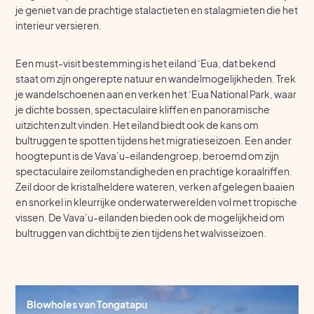
je geniet van de prachtige stalactieten en stalagmieten die het
interieur versieren.
Een must-visit bestemming is het eiland ‘Eua, dat bekend
staat om zijn ongerepte natuur en wandelmogelijkheden. Trek
je wandelschoenen aan en verken het ‘Eua National Park, waar
je dichte bossen, spectaculaire kliffen en panoramische
uitzichten zult vinden. Het eiland biedt ook de kans om
bultruggen te spotten tijdens het migratieseizoen. Een ander
hoogtepunt is de Vava’u-eilandengroep, beroemd om zijn
spectaculaire zeilomstandigheden en prachtige koraalriffen.
Zeil door de kristalheldere wateren, verken afgelegen baaien
en snorkel in kleurrijke onderwaterwerelden vol met tropische
vissen. De Vava’u-eilanden bieden ook de mogelijkheid om
bultruggen van dichtbij te zien tijdens het walvisseizoen.
Blowholes van Tongatapu