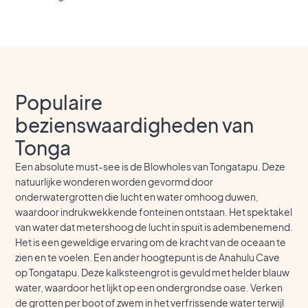
Populaire
bezienswaardigheden van
Tonga
Een absolute must-see is de Blowholes van Tongatapu. Deze
natuurlijke wonderen worden gevormd door
onderwatergrotten die lucht en water omhoog duwen,
waardoor indrukwekkende fonteinen ontstaan. Het spektakel
van water dat metershoog de lucht in spuit is adembenemend.
Het is een geweldige ervaring om de kracht van de oceaan te
zien en te voelen. Een ander hoogtepunt is de Anahulu Cave
op Tongatapu. Deze kalksteengrot is gevuld met helder blauw
water, waardoor het lijkt op een ondergrondse oase. Verken
de grotten per boot of zwem in het verfrissende water terwijl