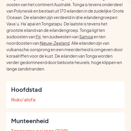
oosten van het continent Australië. Tonga is tevens onderdeel
van Polynesië en bestaat uit 170 eilanden in de zuidelijke Grote
Oceaan. De eilanden zijn verdeeld in drie eilandengroepen:
Vava’u, Ha’apai en Tongatapu. De laatste is tevens het
grootste eiland van de eilandengroep. Tonga ligt ten
zuidoosten van
Fiji
, ten zuidwesten van
Samoa
en ten
noordoosten van
Nieuw-Zeeland
. Alle eilanden zijn van
vulkanische oorsprong en een meerderheid is omgeven door
koraalriffen voor de kust. De eilanden van Tonga worden
verder gedomineerd door beboste heuvels, hoge klippen en
lange zandstranden.
Hoofdstad
Nuku'alofa
Munteenheid
Tongaanse pa'anga (TOP)