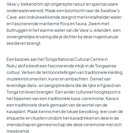
Vava’u, bekend om zijn ongerepte natuur en spectaculaire
onderwaterwereld. Maak een boottocht naar de Swallow’s
Cave, een indrukwekkende zeegrot met kristalhelder water
en fascinerende maritieme flora en fauna. Zwem met
bultruggen in het warme water van de Vava’u-eilanden, een
onvergetelijke ervaring die je dichter bij deze majestueuze
zeedieren brengt.
Een bezoek aan het Tonga National Cultural Centre in
Nuku’alofa biedt een fascinerende inkijk in de Tongaanse
cultuur. Verken de tentoonstellingen van traditionele kleding,
muziekinstrumenten, kunst en ambachten. Geniet van
levendige dans- en zangoptredens die de rijke erfgoed van
Tonga tot leven brengen. Een ander cultureel hoogtepunt is
het bijwonen van een traditionele kava-ceremonie. Kava is
een traditionele drank gemaakt van de wortel van de
kavaplant. Maak kennis met de lokale bevolking, leer over de
etiquette en rituelen rondom het kavadrinken en deel in de
vriendschap en gemeenschap die deze ceremonie met zich
meebrengt.