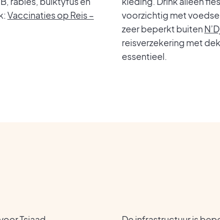
B, rabiës, buiktyfus en
kleding. Drink alleen f
k:
Vaccinaties op Reis –
voorzichtig met voedsel
zeer beperkt buiten
N’D
reisverzekering met dek
essentieel.
voor Tsjaad
De infrastructuur is bep