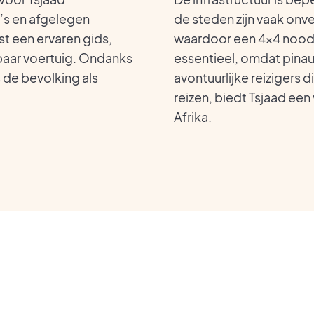
o’s en afgelegen
de steden zijn vaak onv
t een ervaren gids,
waardoor een 4×4 noodza
aar voertuig. Ondanks
essentieel, omdat pina
 de bevolking als
avontuurlijke reizigers d
reizen, biedt Tsjaad ee
Afrika.