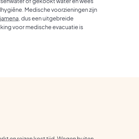
lessenwater of gekookt water en wees
hygiëne. Medische voorzieningen zijn
jamena
, dus een uitgebreide
king voor medische evacuatie is
erkt en reizen kost tijd. Wegen buiten