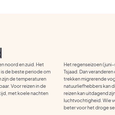
d
sen noord en zuid. Het
Het regenseizoen (juni–
 is de beste periode om
Tsjaad. Dan veranderen 
n zijn de temperaturen
trekken migrerende vog
aar. Voor reizen in de
natuurliefhebbers kan di
tijd, met koele nachten
reizen kan uitdagend z
luchtvochtigheid. Wie v
beter voor het droge se