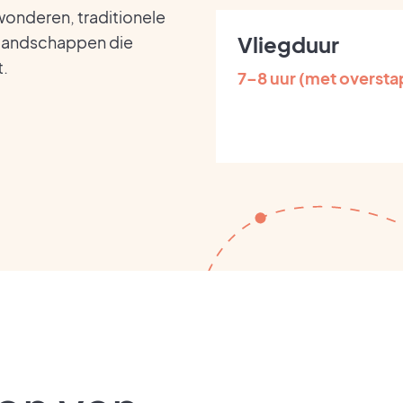
wonderen, traditionele
Vliegduur
landschappen die
t.
7–8 uur (met oversta