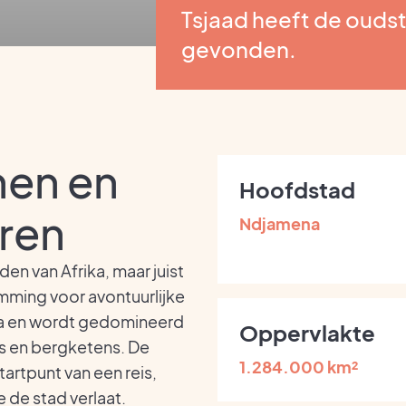
Tsjaad heeft de oudst
gevonden.
nen en
Hoofdstad
ren
Ndjamena
den van Afrika, maar juist
mming voor avontuurlijke
rika en wordt gedomineerd
Oppervlakte
s en bergketens. De
1.284.000 km²
tartpunt van een reis,
 de stad verlaat.