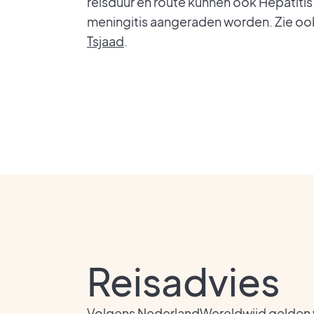
reisduur en route kunnen ook Hepatitis 
meningitis aangeraden worden. Zie oo
Tsjaad
.
Reisadvies
Volgens
NederlandWereldwijd
gelden 