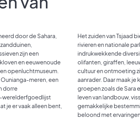
en van
neerd door de Sahara,
Het zuiden van Tsjaad b
n zandduinen,
rivieren en nationale pa
sieven zijn een
indrukwekkende diversit
e kloven en eeuwenoude
olifanten, giraffen, lee
 een openluchtmuseum.
cultuur en ontmoeting zi
e Ounianga-meren, een
aanrader. Daar maak je 
n dorre
groepen zoals de Sara
werelderfgoedlijst
leven van landbouw, viss
t je er vaak alleen bent,
gemakkelijke bestemmi
beloond met ervaringen 