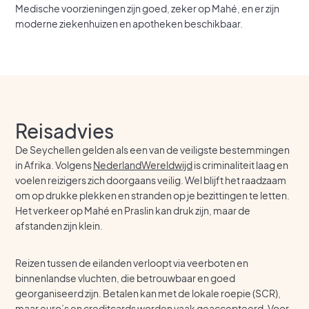
Medische voorzieningen zijn goed, zeker op Mahé, en er zijn
moderne ziekenhuizen en apotheken beschikbaar.
Reisadvies
De Seychellen gelden als een van de veiligste bestemmingen
in Afrika. Volgens
NederlandWereldwijd
is criminaliteit laag en
voelen reizigers zich doorgaans veilig. Wel blijft het raadzaam
om op drukke plekken en stranden op je bezittingen te letten.
Het verkeer op Mahé en Praslin kan druk zijn, maar de
afstanden zijn klein.
Reizen tussen de eilanden verloopt via veerboten en
binnenlandse vluchten, die betrouwbaar en goed
georganiseerd zijn. Betalen kan met de lokale roepie (SCR),
maar euro’s en creditcards worden vaak geaccepteerd. Voor