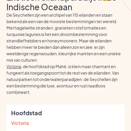
Indische Oceaan
De Seychellen zijn een archipel van 115 eilanden en staan
bekend als een van de mooiste bestemmingen ter wereld.
Met hagelwitte stranden, granieten rotsformaties en
turquoise lagunes is het een droombestemming voor
strandliefhebbers en honeymooners. Maar de eilanden
hebben meer te bieden dan alleen zon en zee: er zijn
weelderige regenwouden, kleurrijke markten en een unieke
mix van culturen.
Victoria
, de hoofdstad op Mahé, is klein maar charmant en
fungeert als toegangspoort tot de rest van de eilanden. Van
natuurparken tot onderwaterparadijzen: de Seychellen zijn
een bestemming die luxe, avontuur en rust naadloos
combineert.
Hoofdstad
Victoria