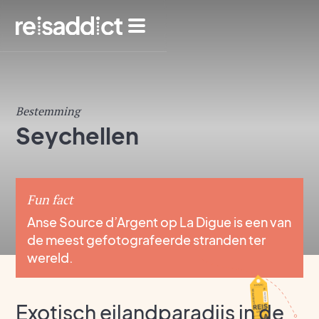
Bestemming
Seychellen
Fun fact
Anse Source d’Argent op La Digue is een van
de meest gefotografeerde stranden ter
wereld.
Exotisch eilandparadijs in de