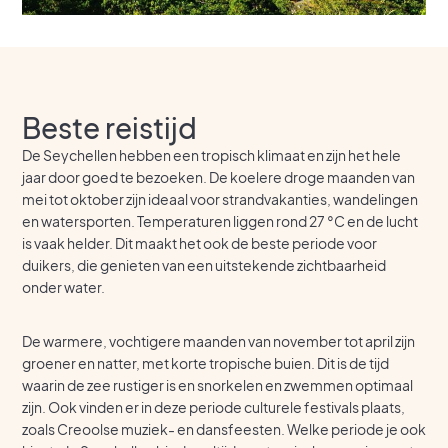
Beste reistijd
De Seychellen hebben een tropisch klimaat en zijn het hele
jaar door goed te bezoeken. De koelere droge maanden van
mei tot oktober zijn ideaal voor strandvakanties, wandelingen
en watersporten. Temperaturen liggen rond 27 °C en de lucht
is vaak helder. Dit maakt het ook de beste periode voor
duikers, die genieten van een uitstekende zichtbaarheid
onder water.
De warmere, vochtigere maanden van november tot april zijn
groener en natter, met korte tropische buien. Dit is de tijd
waarin de zee rustiger is en snorkelen en zwemmen optimaal
zijn. Ook vinden er in deze periode culturele festivals plaats,
zoals Creoolse muziek- en dansfeesten. Welke periode je ook