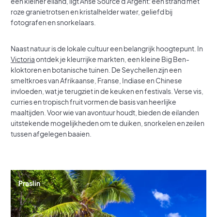
een kleiner eiland, ligt Anse Source d’Argent: een strand met
roze granietrotsen en kristalhelder water, geliefd bij
fotografen en snorkelaars.
Naast natuur is de lokale cultuur een belangrijk hoogtepunt. In
Victoria
ontdek je kleurrijke markten, een kleine Big Ben-
kloktoren en botanische tuinen. De Seychellen zijn een
smeltkroes van Afrikaanse, Franse, Indiase en Chinese
invloeden, wat je terugziet in de keuken en festivals. Verse vis,
curries en tropisch fruit vormen de basis van heerlijke
maaltijden. Voor wie van avontuur houdt, bieden de eilanden
uitstekende mogelijkheden om te duiken, snorkelen en zeilen
tussen afgelegen baaien.
Praslin