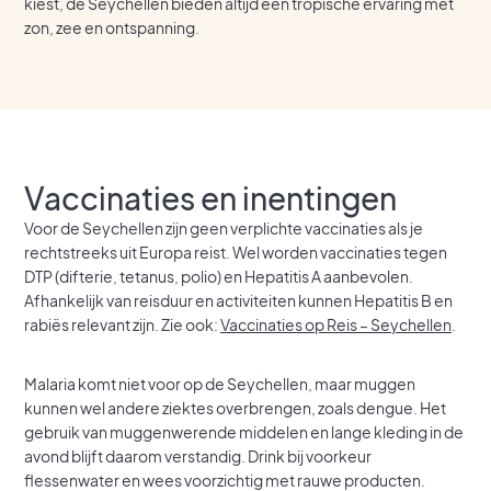
kiest, de Seychellen bieden altijd een tropische ervaring met
zon, zee en ontspanning.
Vaccinaties en inentingen
Voor de Seychellen zijn geen verplichte vaccinaties als je
rechtstreeks uit Europa reist. Wel worden vaccinaties tegen
DTP (difterie, tetanus, polio) en Hepatitis A aanbevolen.
Afhankelijk van reisduur en activiteiten kunnen Hepatitis B en
rabiës relevant zijn. Zie ook:
Vaccinaties op Reis – Seychellen
.
Malaria komt niet voor op de Seychellen, maar muggen
kunnen wel andere ziektes overbrengen, zoals dengue. Het
gebruik van muggenwerende middelen en lange kleding in de
avond blijft daarom verstandig. Drink bij voorkeur
flessenwater en wees voorzichtig met rauwe producten.