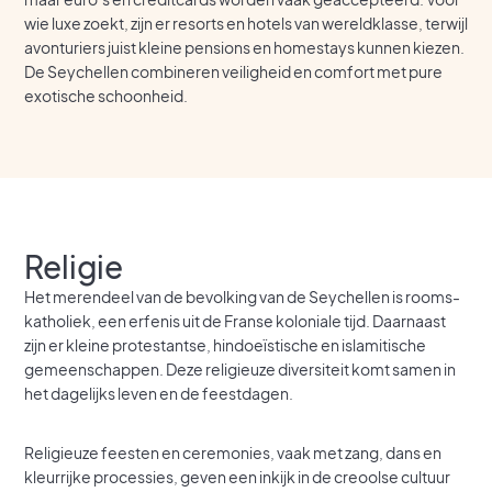
wie luxe zoekt, zijn er resorts en hotels van wereldklasse, terwijl
avonturiers juist kleine pensions en homestays kunnen kiezen.
De Seychellen combineren veiligheid en comfort met pure
exotische schoonheid.
Religie
Het merendeel van de bevolking van de Seychellen is rooms-
katholiek, een erfenis uit de Franse koloniale tijd. Daarnaast
zijn er kleine protestantse, hindoeïstische en islamitische
gemeenschappen. Deze religieuze diversiteit komt samen in
het dagelijks leven en de feestdagen.
Religieuze feesten en ceremonies, vaak met zang, dans en
kleurrijke processies, geven een inkijk in de creoolse cultuur