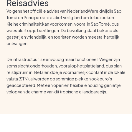
Reisadvies
Volgens het officiële advies van
NederlandWereldwijd
is Sao
Tomé en Principe een relatief veilig land om te bezoeken.
Kleine criminaliteit kan voorkomen, vooral in
Sao Tomé
, dus
wees alert op je bezittingen. De bevolking staat bekend als
gastvrij en vriendelijk, en toeristen worden meestal hartelijk
ontvangen.
De infrastructuur is eenvoudig maar functioneel. Wegen zijn
soms slecht onderhouden, vooral op het platteland, dus plan
reistijd ruim in. Betalen doe je voornamelijk contant in de lokale
valuta (STN), al worden op sommige plekken ook euro’s
geaccepteerd. Met een open en flexibele houding geniet je
volop van de charme van dit tropische eilandparadijs.