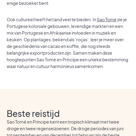
enige bezoeker bent.
Ook cultureel heeft het land veel te bieden. In
Sao Tomé
zie je
Portugese koloniale gebouwen, levendige markten en een
mix van Portugese en Afrikaanse invloeden in muziek en
keuken. Op plantages, bekend als ‘roças’, leer je meer over
de geschiedenis van cacao en koffie, die nog steeds
belangrijke exportproducten zijn. Samen maken deze
hoogtepunten Sao Tomé en Principe een unieke bestemming
waar natuur en cultuur harmonieus samenkomen.
Beste reistijd
Sao Tomé en Principe kent een tropisch klimaat met twee
droge en twee regenseizoenen. De droge periodes van juni
tot september en van december tot februari zijn de beste