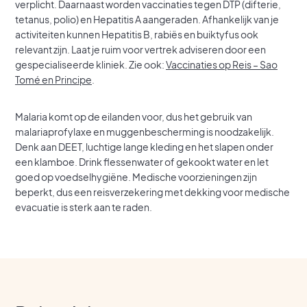
verplicht. Daarnaast worden vaccinaties tegen DTP (difterie,
tetanus, polio) en Hepatitis A aangeraden. Afhankelijk van je
activiteiten kunnen Hepatitis B, rabiës en buiktyfus ook
relevant zijn. Laat je ruim voor vertrek adviseren door een
gespecialiseerde kliniek. Zie ook:
Vaccinaties op Reis – Sao
Tomé en Principe
.
Malaria komt op de eilanden voor, dus het gebruik van
malariaprofylaxe en muggenbescherming is noodzakelijk.
Denk aan DEET, luchtige lange kleding en het slapen onder
een klamboe. Drink flessenwater of gekookt water en let
goed op voedselhygiëne. Medische voorzieningen zijn
beperkt, dus een reisverzekering met dekking voor medische
evacuatie is sterk aan te raden.