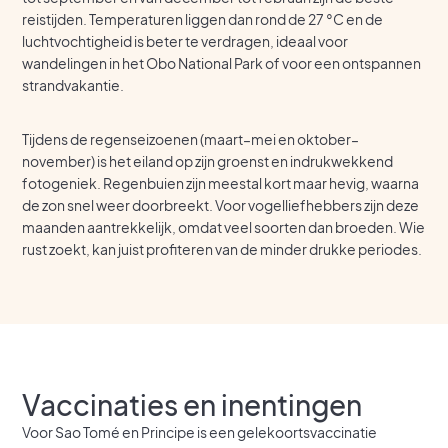
reistijden. Temperaturen liggen dan rond de 27 °C en de
luchtvochtigheid is beter te verdragen, ideaal voor
wandelingen in het Obo National Park of voor een ontspannen
strandvakantie.
Tijdens de regenseizoenen (maart–mei en oktober–
november) is het eiland op zijn groenst en indrukwekkend
fotogeniek. Regenbuien zijn meestal kort maar hevig, waarna
de zon snel weer doorbreekt. Voor vogelliefhebbers zijn deze
maanden aantrekkelijk, omdat veel soorten dan broeden. Wie
rust zoekt, kan juist profiteren van de minder drukke periodes.
Vaccinaties en inentingen
Voor Sao Tomé en Principe is een gelekoortsvaccinatie