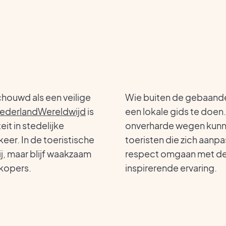
ouwd als een veilige
Wie buiten de gebaande 
ederlandWereldwijd
is
een lokale gids te doen.
eit in stedelijke
onverharde wegen kunnen
keer. In de toeristische
toeristen die zich aan
j, maar blijf waakzaam
respect omgaan met de c
rkopers.
inspirerende ervaring.