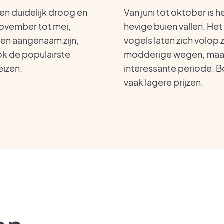
een duidelijk droog en
Van juni tot oktober is 
 november tot mei,
hevige buien vallen. He
ren aangenaam zijn,
vogels laten zich volop 
ok de populairste
modderige wegen, maar 
eizen.
interessante periode. Bo
vaak lagere prijzen.