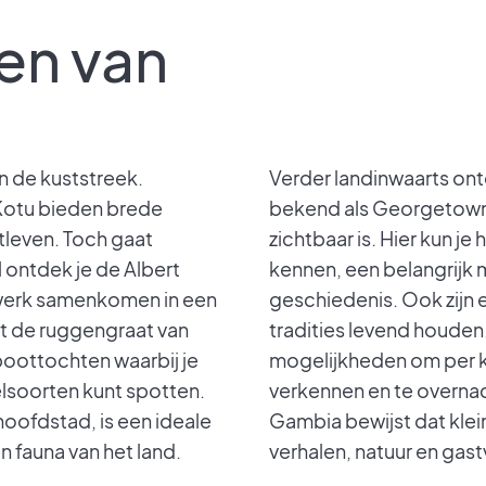
en van
n de kuststreek.
Verder landinwaarts ont
 Kotu bieden brede
bekend als Georgetown,
tleven. Toch gaat
zichtbaar is. Hier kun je
 ontdek je de Albert
kennen, een belangrijk 
dwerk samenkomen in een
geschiedenis. Ook zijn e
mt de ruggengraat van
tradities levend houden. 
boottochten waarbij je
mogelijkheden om per ka
elsoorten kunt spotten.
verkennen en te overna
hoofdstad, is een ideale
Gambia bewijst dat klein
n fauna van het land.
verhalen, natuur en gastv