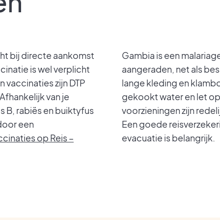
en
ht bij directe aankomst
Gambia is een malariage
inatie is wel verplicht
aangeraden, net als b
en vaccinaties zijn DTP
lange kleding en klambo
 Afhankelijk van je
gekookt water en let op
s B, rabiës en buiktyfus
voorzieningen zijn redel
 door een
Een goede reisverzeker
cinaties op Reis –
evacuatie is belangrijk.