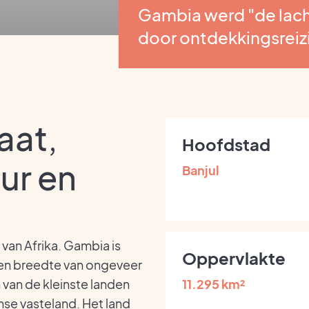
Gambia werd "de lac
door ontdekkingsreiz
aat,
Hoofdstad
uur en
Banjul
 van Afrika. Gambia is
Oppervlakte
een breedte van ongeveer
 van de kleinste landen
11.295 km²
anse vasteland. Het land