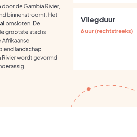
n door de Gambia Rivier,
land binnenstroomt. Het
Vliegduur
al
omsloten. De
6 uur (rechtstreeks)
de grootste stad is
e Afrikaanse
ooiend landschap
 Rivier wordt gevormd
moerassig.