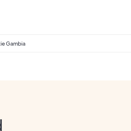
tie Gambia
d